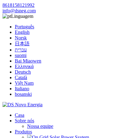
8618158121992
info@dsneg.com
Linguagem
Português
English
Norsk
日本語
עברית
suomi
Bai Miaowen
Ελληνικά
Deutsch
Català
Việt Nam
Italiano
bosanski
Casa
Sobre nós
Nossa equipe
Produtos